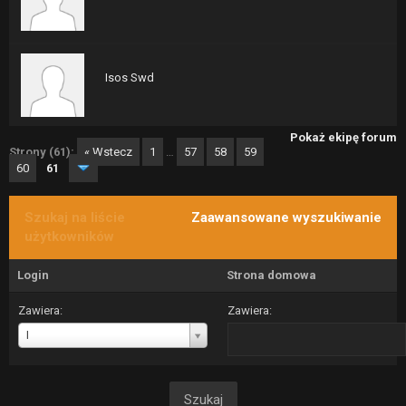
Isos Swd
Pokaż ekipę forum
Strony (61):
« Wstecz
1
…
57
58
59
60
61
Szukaj na liście
Zaawansowane wyszukiwanie
użytkowników
Login
Strona domowa
Zawiera:
Zawiera:
Login
I