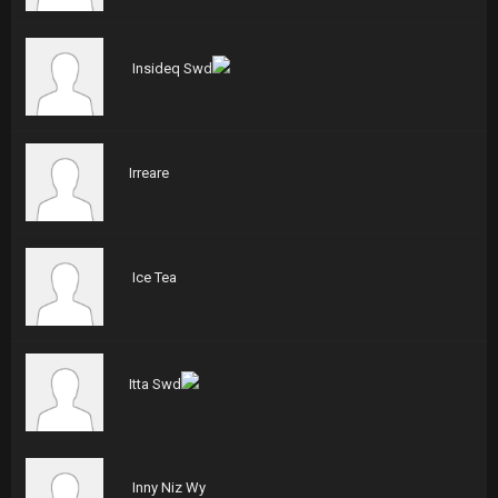
Insideq Swd
Irreare
Ice Tea
Itta Swd
Inny Niz Wy