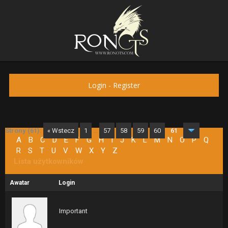
Login
-
Register
Strony (61):
« Wstecz
1
…
57
58
59
60
61
A
B
C
D
E
F
G
H
I
J
K
L
M
N
O
P
Q
R
S
T
U
V
W
X
Y
Z
Lista użytkowników
Awatar
Login
Important