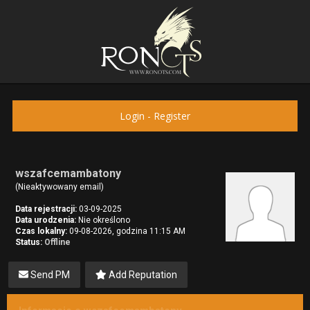
Login
-
Register
wszafcemambatony
(Nieaktywowany email)
Data rejestracji:
03-09-2025
Data urodzenia:
Nie określono
Czas lokalny:
09-08-2026, godzina 11:15 AM
Status:
Offline
Send PM
Add Reputation