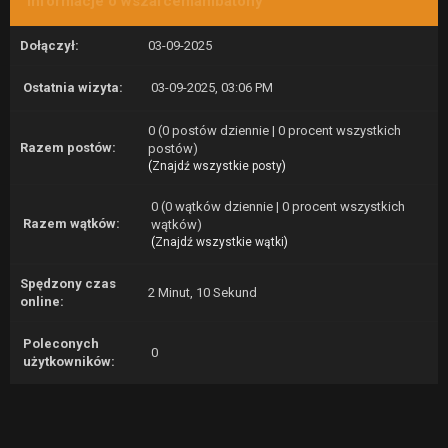
Informacje o wszafcemambatony
Dołączył:
03-09-2025
Ostatnia wizyta:
03-09-2025, 03:06 PM
0 (0 postów dziennie | 0 procent wszystkich
Razem postów:
postów)
(
Znajdź wszystkie posty
)
0 (0 wątków dziennie | 0 procent wszystkich
Razem wątków:
wątków)
(
Znajdź wszystkie wątki
)
Spędzony czas
2 Minut, 10 Sekund
online:
Poleconych
0
użytkowników: