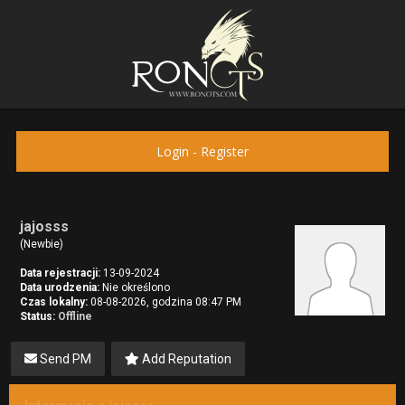
Login
-
Register
jajosss
(Newbie)
Data rejestracji:
13-09-2024
Data urodzenia:
Nie określono
Czas lokalny:
08-08-2026, godzina 08:47 PM
Status:
Offline
Send PM
Add Reputation