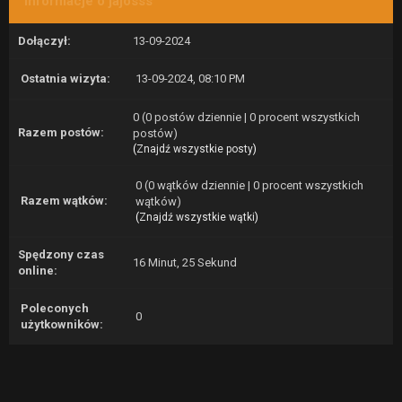
Informacje o jajosss
Dołączył:
13-09-2024
Ostatnia wizyta:
13-09-2024, 08:10 PM
0 (0 postów dziennie | 0 procent wszystkich
Razem postów:
postów)
(
Znajdź wszystkie posty
)
0 (0 wątków dziennie | 0 procent wszystkich
Razem wątków:
wątków)
(
Znajdź wszystkie wątki
)
Spędzony czas
16 Minut, 25 Sekund
online:
Poleconych
0
użytkowników: