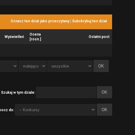
Oznacz ten dział jako przeczytany
|
Subskrybuj ten dział
Ocena
Wyświetleń
Ostatni post
[
rosn.
]
Szukaj w tym dziale:
kocz do: