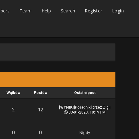
bers
Team
Help
Search
Register
Login
Wątków
Postów
Ostatni post
[WYNIKI]Poradniki
przez
Zigii
2
12
03-01-2020, 10:19 PM
0
0
Nigdy