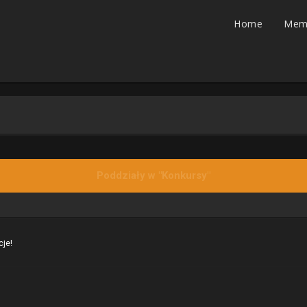
Home
Mem
Poddziały w "Konkursy"
cje!